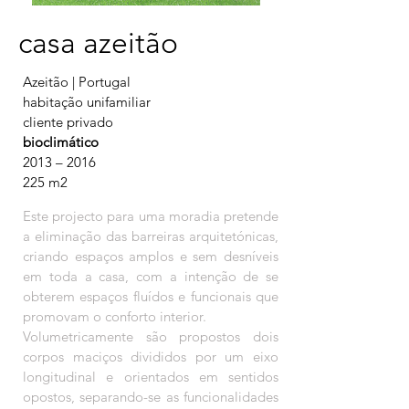
casa azeitão
Azeitão | Portugal
habitação unifamiliar
cliente privado
bioclimático
2013 – 2016
225 m2
Este projecto para uma moradia pretende
a eliminação das barreiras arquitetónicas,
criando espaços amplos e sem desníveis
em toda a casa, com a intenção de se
obterem espaços fluídos e funcionais que
promovam o conforto interior.
Volumetricamente são propostos dois
corpos maciços divididos por um eixo
longitudinal e orientados em sentidos
opostos, separando-se as funcionalidades