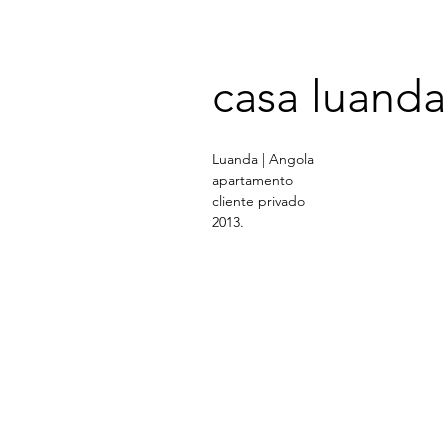
casa luanda
Luanda | Angola
apartamento
cliente privado
2013.