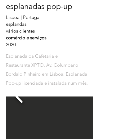
esplanadas pop-up
Lisboa | Portugal
esplandas
vários clientes
comércio e serviços
2020
Esplanada da Cafetaria e
Restaurante XPTO, Av. Columbano
Bordalo Pinheiro em Lisboa. Esplanada
Pop-up licenciada e instalada num mês.