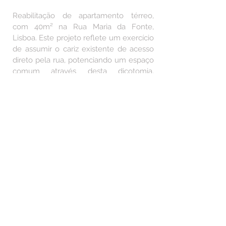
Reabilitação de apartamento térreo,
com 40m² na Rua Maria da Fonte,
Lisboa. Este projeto reflete um exercício
de assumir o cariz existente de acesso
direto pela rua, potenciando um espaço
comum através desta dicotomia,
enquanto espaço de entrada. Enaltece-
se a necessidade de um espaço amplo,
contrário a como este se desenhava;
suplantando o limite de uso pela
função, como imposta pela excessiva
compartimentação. No espaço da casa
desenrola-se, então, as áreas mais
privadas ligadas à habitação,
circunscritas à escassa margem que a
estrutura pré-existente oferecia.