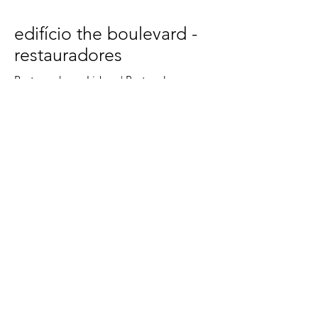
edifício the boulevard -
restauradores
Restauradores, Lisboa | Portugal
habitação e comércio
AM48
reabilitação
2019 – 2020
Projeto de iluminação exterior e
publicidade para o edifício The
Boulevard, na icónica Praça dos
Restauradores.