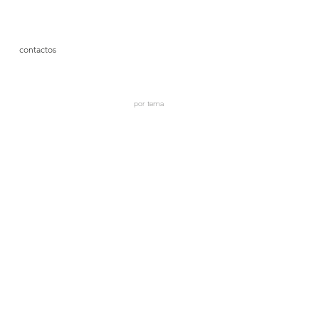
contactos
por tema